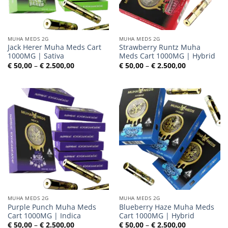
MUHA MEDS 2G
MUHA MEDS 2G
Jack Herer Muha Meds Cart
Strawberry Runtz Muha
1000MG | Sativa
Meds Cart 1000MG | Hybrid
Preisspanne:
Preisspanne
€
50,00
–
€
2.500,00
€
50,00
–
€
2.500,00
€ 50,00
€ 50,00
bis
bis
€ 2.500,00
€ 2.500,00
MUHA MEDS 2G
MUHA MEDS 2G
Purple Punch Muha Meds
Blueberry Haze Muha Meds
Cart 1000MG | Indica
Cart 1000MG | Hybrid
Preisspanne:
Preisspanne
€
50,00
–
€
2.500,00
€
50,00
–
€
2.500,00