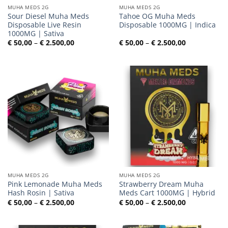
MUHA MEDS 2G
MUHA MEDS 2G
Sour Diesel Muha Meds
Tahoe OG Muha Meds
Disposable Live Resin
Disposable 1000MG | Indica
1000MG | Sativa
Preisspanne:
Preisspanne
€
50,00
–
€
2.500,00
€
50,00
–
€
2.500,00
€ 50,00
€ 50,00
bis
bis
€ 2.500,00
€ 2.500,00
MUHA MEDS 2G
MUHA MEDS 2G
Pink Lemonade Muha Meds
Strawberry Dream Muha
Hash Rosin | Sativa
Meds Cart 1000MG | Hybrid
Preisspanne:
Preisspanne
€
50,00
–
€
2.500,00
€
50,00
–
€
2.500,00
€ 50,00
€ 50,00
bis
bis
€ 2.500,00
€ 2.500,00