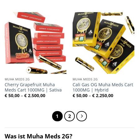
€ 50,00
€ 50,00
bis
bis
€ 2.500,00
€ 2.500,00
MUHA MEDS 2G
MUHA MEDS 2G
Cherry Grapefruit Muha
Cali Gas OG Muha Meds Cart
Meds Cart 1000MG | Sativa
1000MG | Hybrid
Preisspanne:
Preisspanne
€
50,00
–
€
2.500,00
€
50,00
–
€
2.250,00
€ 50,00
€ 50,00
bis
bis
€ 2.500,00
€ 2.250,00
1
2
Was ist Muha Meds 2G?