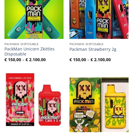
PACKMAN DISPOSABLE
PACKMAN DISPOSABLE
PackMan Unicorn Zkittles
Packman Strawberry 2g
Disposable
Preisspanne:
Preisspann
€
150,00
–
€
2.100,00
€
150,00
–
€
2.100,00
€ 150,00
€ 150,00
bis
bis
€ 2.100,00
€ 2.100,00