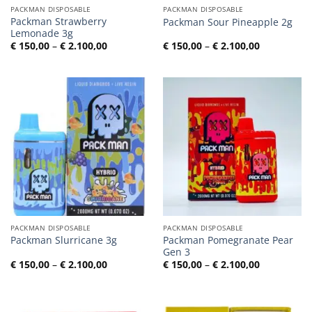
PACKMAN DISPOSABLE
PACKMAN DISPOSABLE
Packman Strawberry
Packman Sour Pineapple 2g
Lemonade 3g
Preisspanne:
Preisspann
€
150,00
–
€
2.100,00
€
150,00
–
€
2.100,00
€ 150,00
€ 150,00
bis
bis
€ 2.100,00
€ 2.100,00
PACKMAN DISPOSABLE
PACKMAN DISPOSABLE
Packman Pomegranate Pear
Packman Slurricane 3g
Gen 3
Preisspanne:
Preisspann
€
150,00
–
€
2.100,00
€
150,00
–
€
2.100,00
€ 150,00
€ 150,00
bis
bis
€ 2.100,00
€ 2.100,00