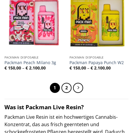
PACKMAN DISPOSABLE
PACKMAN DISPOSABLE
Packman Peach Milano 3g
Packman Papaya Punch W2
Preisspanne:
Preisspann
€
150,00
–
€
2.100,00
€
150,00
–
€
2.100,00
€ 150,00
€ 150,00
bis
bis
€ 2.100,00
€ 2.100,00
1
2
Was ist Packman Live Resin?
Packman Live Resin ist ein hochwertiges Cannabis-
Konzentrat, das aus frisch geernteten und
schockgefrosteten Pflanzen hergestellt wird. Dadurch