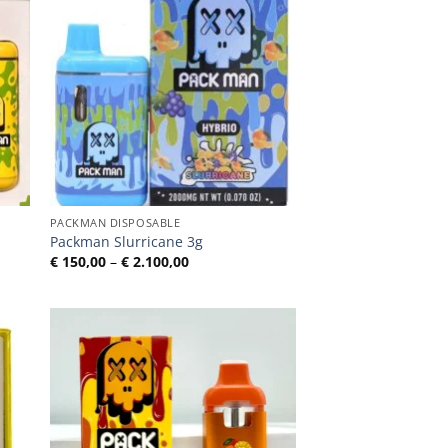
PACKMAN DISPOSABLE
Packman Slurricane 3g
e:
Preisspanne:
€
150,00
–
€
2.100,00
€ 150,00
bis
€ 2.100,00