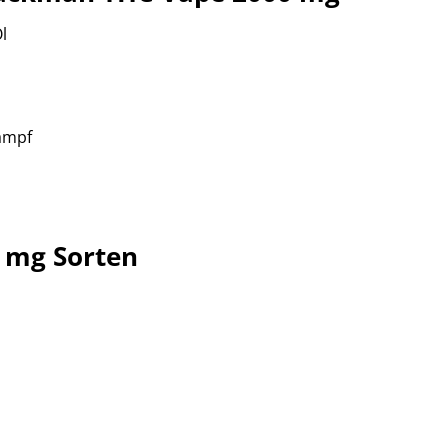
l
Dampf
 mg Sorten