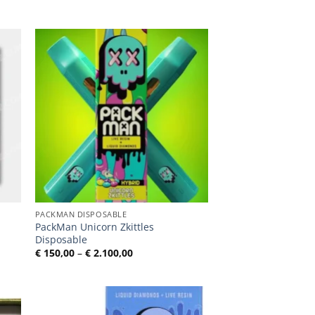
PACKMAN DISPOSABLE
PackMan Unicorn Zkittles
Disposable
e:
Preisspanne:
€
150,00
–
€
2.100,00
€ 150,00
bis
€ 2.100,00