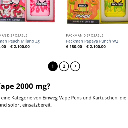
MAN DISPOSABLE
PACKMAN DISPOSABLE
man Peach Milano 3g
Packman Papaya Punch W2
Preisspanne:
Preisspann
,00
–
€
2.100,00
€
150,00
–
€
2.100,00
€ 150,00
€ 150,00
bis
bis
€ 2.100,00
€ 2.100,00
1
2
Vape 2000 mg?
eine Kategorie von Einweg-Vape Pens und Kartuschen, die
und sofort einsatzbereit.