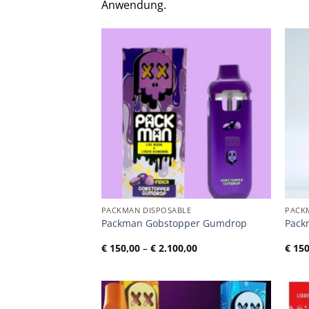
Anwendung.
PACKMAN DISPOSABLE
PACK
Packman Gobstopper Gumdrop
Pack
Preisspanne:
€
150,00
–
€
2.100,00
€
150
€ 150,00
bis
€ 2.100,00