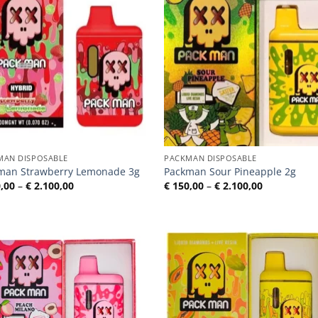
MAN DISPOSABLE
PACKMAN DISPOSABLE
man Strawberry Lemonade 3g
Packman Sour Pineapple 2g
Preisspanne:
Preisspann
,00
–
€
2.100,00
€
150,00
–
€
2.100,00
€ 150,00
€ 150,00
bis
bis
€ 2.100,00
€ 2.100,00