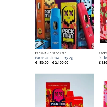
PACKMAN DISPOSABLE
PACK
Packman Strawberry 2g
Pack
Preisspanne:
€
150,00
–
€
2.100,00
€
150
€ 150,00
bis
€ 2.100,00