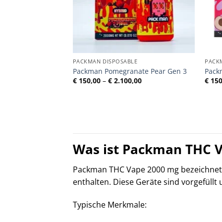
PACKMAN DISPOSABLE
PACK
Packman Pomegranate Pear Gen 3
Pack
Preisspanne:
€
150,00
–
€
2.100,00
€
150
€ 150,00
bis
€ 2.100,00
Was ist Packman THC 
Packman THC Vape 2000 mg bezeichnet 
enthalten. Diese Geräte sind vorgefüllt 
Typische Merkmale: