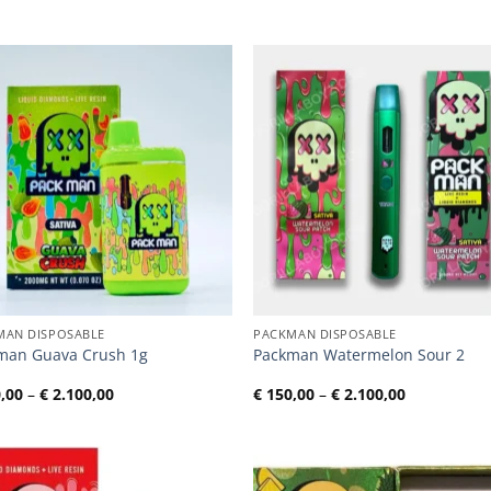
MAN DISPOSABLE
PACKMAN DISPOSABLE
man Guava Crush 1g
Packman Watermelon Sour 2
Preisspanne:
Preisspann
,00
–
€
2.100,00
€
150,00
–
€
2.100,00
€ 150,00
€ 150,00
bis
bis
€ 2.100,00
€ 2.100,00