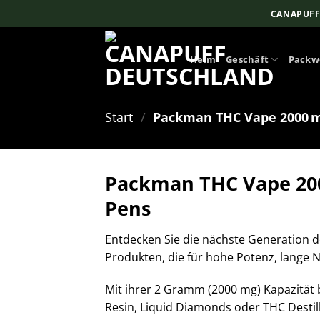
Zum
CANAPUFF
Inhalt
springen
Heim
Geschäft
Packw
Start
/
Packman THC Vape 2000 
Packman THC Vape 200
Pens
Entdecken Sie die nächste Generation
Produkten, die für hohe Potenz, lange
Mit ihrer 2 Gramm (2000 mg) Kapazität b
Resin, Liquid Diamonds oder THC Desti