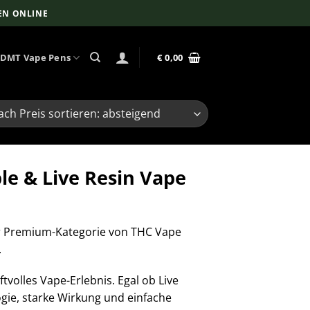
EN ONLINE
DMT Vape Pens
€
0,00
e & Live Resin Vape
er Premium-Kategorie von THC Vape
.
volles Vape-Erlebnis. Egal ob Live
gie, starke Wirkung und einfache