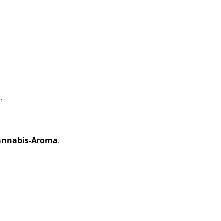
k
.
 Cannabis-Aroma
.