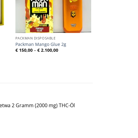
PACKMAN DISPOSABLE
Packman Mango Glue 2g
e:
Preisspanne:
€
150,00
–
€
2.100,00
€ 150,00
bis
€ 2.100,00
 etwa 2 Gramm (2000 mg) THC-Öl