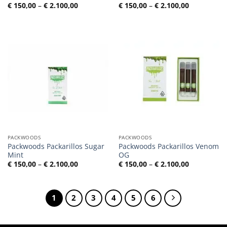
Preisspanne:
Preisspann
€
150,00
–
€
2.100,00
€
150,00
–
€
2.100,00
€ 150,00
€ 150,00
bis
bis
€ 2.100,00
€ 2.100,00
PACKWOODS
PACKWOODS
Packwoods Packarillos Sugar
Packwoods Packarillos Venom
Mint
OG
Preisspanne:
Preisspann
€
150,00
–
€
2.100,00
€
150,00
–
€
2.100,00
€ 150,00
€ 150,00
bis
bis
€ 2.100,00
€ 2.100,00
1
2
3
4
5
6