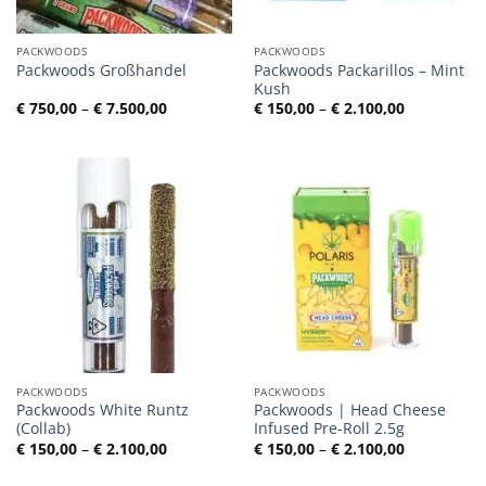
PACKWOODS
PACKWOODS
Packwoods Packarillos – Mint
Packwoods Großhandel
Kush
Preisspanne:
Preisspann
€
750,00
–
€
7.500,00
€
150,00
–
€
2.100,00
€ 750,00
€ 150,00
bis
bis
€ 7.500,00
€ 2.100,00
PACKWOODS
PACKWOODS
Packwoods White Runtz
Packwoods | Head Cheese
(Collab)
Infused Pre-Roll 2.5g
Preisspanne:
Preisspann
€
150,00
–
€
2.100,00
€
150,00
–
€
2.100,00
€ 150,00
€ 150,00
bis
bis