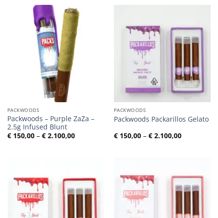
€ 2.100,00
€ 2.100,00
PACKWOODS
PACKWOODS
Packwoods – Purple ZaZa –
Packwoods Packarillos Gelato
2.5g Infused Blunt
Preisspanne:
Preisspann
€
150,00
–
€
2.100,00
€
150,00
–
€
2.100,00
€ 150,00
€ 150,00
bis
bis
€ 2.100,00
€ 2.100,00