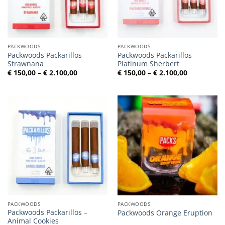
PACKWOODS
PACKWOODS
Packwoods Packarillos
Packwoods Packarillos –
Strawnana
Platinum Sherbert
Preisspanne:
Preisspann
€
150,00
–
€
2.100,00
€
150,00
–
€
2.100,00
€ 150,00
€ 150,00
bis
bis
€ 2.100,00
€ 2.100,00
PACKWOODS
PACKWOODS
Packwoods Packarillos –
Packwoods Orange Eruption
Animal Cookies