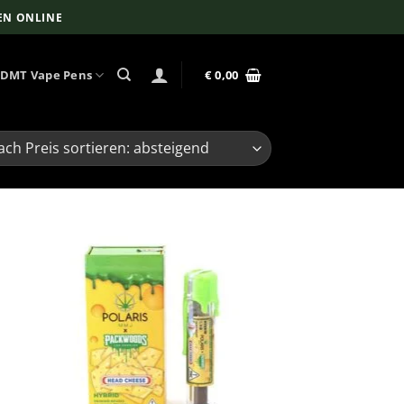
EN ONLINE
DMT Vape Pens
€
0,00