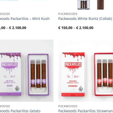
WOODS
PACKWOODS
woods Packarillos – Mint Kush
Packwoods White Runtz (Collab)
Preisspanne:
Preisspann
,00
–
€
2.100,00
€
150,00
–
€
2.100,00
€ 150,00
€ 150,00
bis
bis
€ 2.100,00
€ 2.100,00
WOODS
PACKWOODS
oods Packarillos Gelato
Packwoods Packarillos Strawna