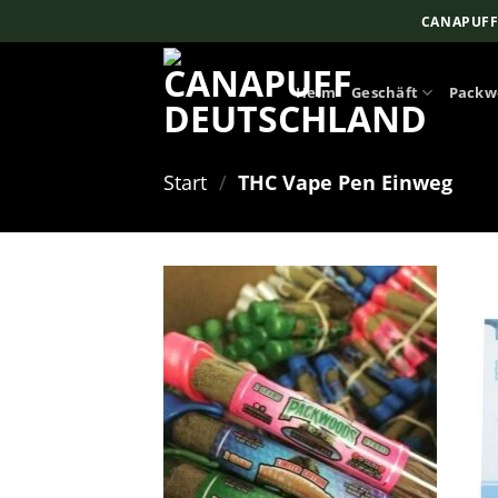
Zum
CANAPUFF
Inhalt
springen
Heim
Geschäft
Packw
Start
/
THC Vape Pen Einweg