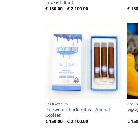
Infused Blunt
Preisspanne:
€
150,00
–
€
2.100,00
€
150
€ 150,00
bis
€ 2.100,00
PACKWOODS
PACK
Packwoods Packarillos – Animal
Pack
Cookies
Preisspanne:
€
150,00
–
€
2.100,00
€
150
€ 150,00
bis
€ 2.100,00