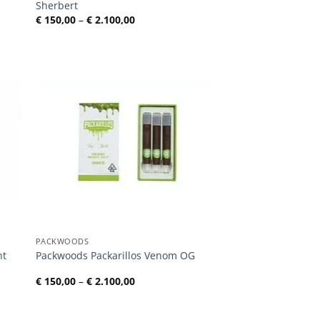
Sherbert
e:
Preisspanne:
€
150,00
–
€
2.100,00
€ 150,00
bis
€ 2.100,00
PACKWOODS
nt
Packwoods Packarillos Venom OG
e:
Preisspanne:
€
150,00
–
€
2.100,00
€ 150,00
bis
€ 2.100,00