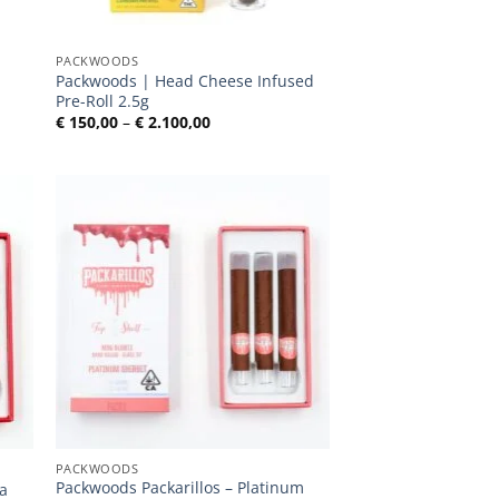
PACKWOODS
Packwoods | Head Cheese Infused
Pre-Roll 2.5g
e:
Preisspanne:
€
150,00
–
€
2.100,00
€ 150,00
bis
€ 2.100,00
PACKWOODS
Packwoods Packarillos – Platinum
na