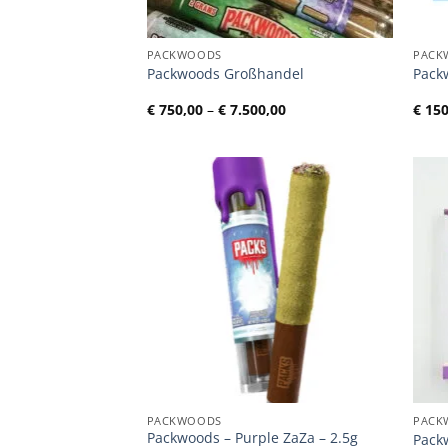
PACKWOODS
PACK
Packwoods Großhandel
Pack
Preisspanne:
€
750,00
–
€
7.500,00
€
150
€ 750,00
bis
€ 7.500,00
PACKWOODS
PACK
Packwoods – Purple ZaZa – 2.5g
Packw