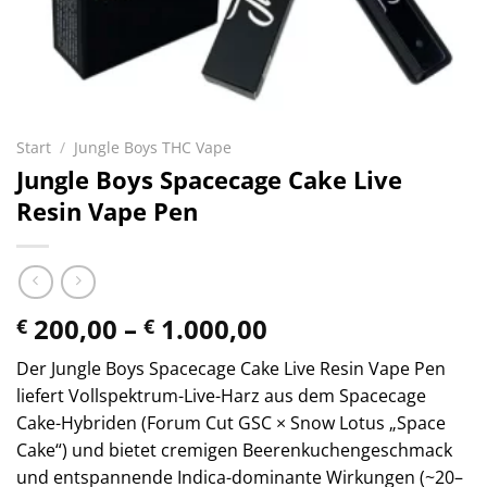
Start
/
Jungle Boys THC Vape
Jungle Boys Spacecage Cake Live
Resin Vape Pen
Preisspanne:
200,00
–
1.000,00
€
€
€ 200,00
Der Jungle Boys Spacecage Cake Live Resin Vape Pen
bis
liefert Vollspektrum-Live-Harz aus dem Spacecage
€ 1.000,00
Cake-Hybriden (Forum Cut GSC × Snow Lotus „Space
Cake“) und bietet cremigen Beerenkuchengeschmack
und entspannende Indica-dominante Wirkungen (~20–