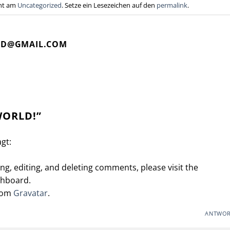
cht am
Uncategorized
. Setze ein Lesezeichen auf den
permalink
.
D@GMAIL.COM
WORLD!
”
agt:
ng, editing, and deleting comments, please visit the
shboard.
rom
Gravatar
.
ANTWOR