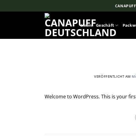
Zum
CANAPUFF
Inhalt
springen
Heim
Geschäft
Packw
VERÖFFENTLICHT AM
MÄ
Welcome to WordPress. This is your first 