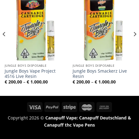
JUNGLE BOYS DISPOSABLE
JUNGLE BOYS DISPOSABLE
Jungle Boys Vape Project
Jungle Boys Smackerz Live
4516 Live Resin
Resin
ne:
Preisspanne:
Preisspann
€
200,00
–
€
1.000,00
€
200,00
–
€
1.000,00
€ 200,00
€ 200,00
bis
bis
0
€ 1.000,00
€ 1.000,00
Copyright 2026 ©
Canapuff Vape: Canapuff Deutschland &
Canapuff thc Vape Pens