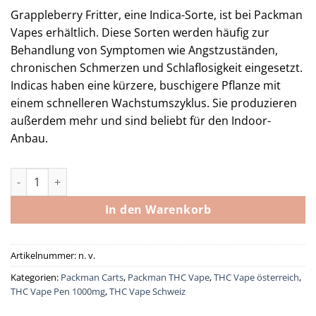
€ 150,00
Grappleberry Fritter, eine Indica-Sorte, ist bei Packman
bis
Vapes erhältlich. Diese Sorten werden häufig zur
€ 2.100,00
Behandlung von Symptomen wie Angstzuständen,
chronischen Schmerzen und Schlaflosigkeit eingesetzt.
Indicas haben eine kürzere, buschigere Pflanze mit
einem schnelleren Wachstumszyklus. Sie produzieren
außerdem mehr und sind beliebt für den Indoor-
Anbau.
PackMan Grapple Berry Fritter Menge
In den Warenkorb
Artikelnummer:
n. v.
Kategorien:
Packman Carts
,
Packman THC Vape
,
THC Vape österreich
,
THC Vape Pen 1000mg
,
THC Vape Schweiz