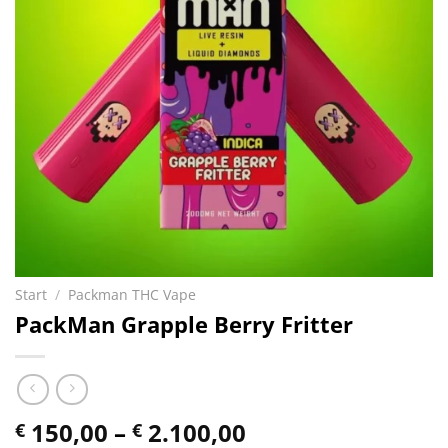
Start
/
Packman THC Vape
PackMan Grapple Berry Fritter
Preisspanne:
150,00
–
2.100,00
€
€