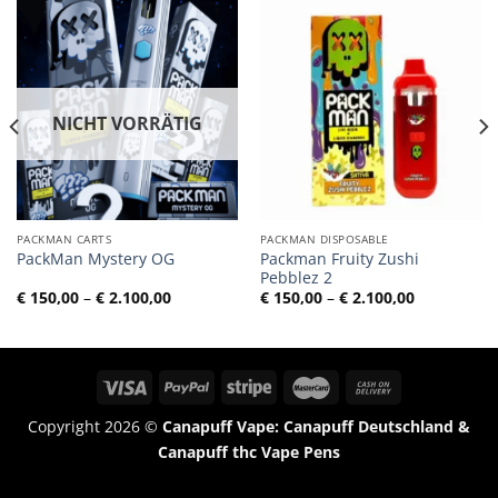
NICHT VORRÄTIG
PACKMAN CARTS
PACKMAN DISPOSABLE
Packman Fruity Zushi
PackMan Mystery OG
Pebblez 2
ne:
Preisspanne:
Preisspann
€
150,00
–
€
2.100,00
€
150,00
–
€
2.100,00
€ 150,00
€ 150,00
bis
bis
0
€ 2.100,00
€ 2.100,00
Copyright 2026 ©
Canapuff Vape: Canapuff Deutschland &
Canapuff thc Vape Pens