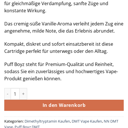
für gleichmäßige Verdampfung, sanfte Züge und
konstante Wirkung.
Das cremig-süße Vanille-Aroma verleiht jedem Zug eine
angenehme, milde Note, die das Erlebnis abrundet.
Kompakt, diskret und sofort einsatzbereit ist diese
Cartridge perfekt für unterwegs oder den Alltag.
Puff Boyz steht für Premium-Qualität und Reinheit,
sodass Sie ein zuverlässiges und hochwertiges Vape-
Produkt genießen können.
Puff Boyz -NN DMT .5ML (400MG) Kartusche – Vanille Menge
In den Warenkorb
Kategorien:
Dimethyltryptamin Kaufen
,
DMT Vape Kaufen
,
NN DMT
Vape
,
Puff Boyz DMT