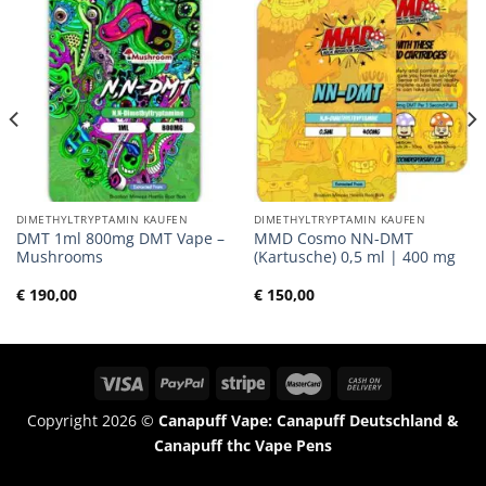
DIMETHYLTRYPTAMIN KAUFEN
DIMETHYLTRYPTAMIN KAUFEN
DMT 1ml 800mg DMT Vape –
MMD Cosmo NN-DMT
Mushrooms
(Kartusche) 0,5 ml | 400 mg
€
190,00
€
150,00
Copyright 2026 ©
Canapuff Vape: Canapuff Deutschland &
Canapuff thc Vape Pens