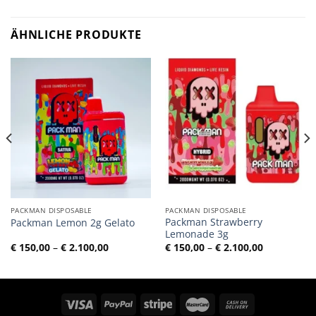
ÄHNLICHE PRODUKTE
PACKMAN DISPOSABLE
PACKMAN DISPOSABLE
Packman Strawberry
Packman Lemon 2g Gelato
Lemonade 3g
ne:
Preisspanne:
Preisspann
€
150,00
–
€
2.100,00
€
150,00
–
€
2.100,00
€ 150,00
€ 150,00
bis
bis
0
€ 2.100,00
€ 2.100,00