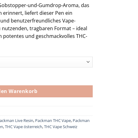
n Gobstopper-und-Gumdrop-Aroma, das
erinnert, liefert dieser Pen ein
 und benutzerfreundliches Vape-
u nutzenden, tragbaren Format – ideal
ein potentes und geschmackvolles THC-
op Menge
den Warenkorb
ackman Live Resin
,
Packman THC Vape
,
Packman
en
,
THC Vape österreich
,
THC Vape Schweiz