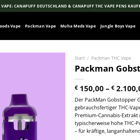
 VAPE: CANAPUFF DEUTSCHLAND & CANAPUFF THC VAPE PENS KAUF
oods Vape
Packman Vape
Muha Meds Vape
Jungle Boys Vape
Start
/
Packman THC Vape
Packman Gobs
150,00
–
2.100,
€
€
Der PackMan Gobstopper G
gebrauchsfertiger THC-Vap
Premium-Cannabis-Extrakt (
typischerweise hohe THC-Po
– für kräftige, langanhalten