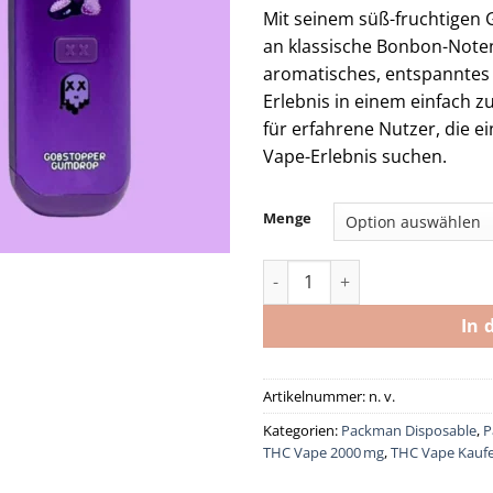
Mit seinem süß-fruchtige
an klassische Bonbon-Noten 
aromatisches, entspanntes
Erlebnis in einem einfach z
für erfahrene Nutzer, die 
Vape-Erlebnis suchen.
Menge
Packman Gobstopper Gumdr
In 
Artikelnummer:
n. v.
Kategorien:
Packman Disposable
,
P
THC Vape 2000 mg
,
THC Vape Kauf