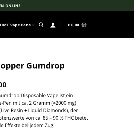
EN ONLINE
DMT Vape Pens
€
0,00
topper Gumdrop
Preisspanne:
00
€ 150,00
umdrop Disposable Vape ist ein
bis
e-Pen mit ca. 2 Gramm (≈2000 mg)
€ 2.100,00
Live Resin + Liquid Diamonds), der
tenzwerte von ca. 85 – 90 % THC bietet
de Effekte bei jedem Zug.