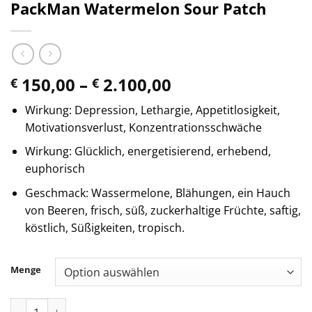
PackMan Watermelon Sour Patch
Preisspanne:
150,00
–
2.100,00
€
€
€ 150,00
Wirkung: Depression, Lethargie, Appetitlosigkeit,
bis
Motivationsverlust, Konzentrationsschwäche
€ 2.100,00
Wirkung: Glücklich, energetisierend, erhebend,
euphorisch
Geschmack: Wassermelone, Blähungen, ein Hauch
von Beeren, frisch, süß, zuckerhaltige Früchte, saftig,
köstlich, Süßigkeiten, tropisch.
Menge
PackMan Watermelon Sour Patch Menge