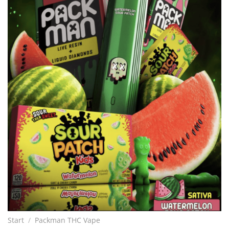
Start
/
Packman THC Vape