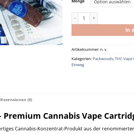
Menge
Packwoods – Blue chip Menge
In 
Artikelnummer:
n. v.
Kategorien:
Packwoods
,
THC Vape 
Einweg
Rezensionen (0)
 Premium Cannabis Vape Cartridg
ertiges Cannabis‑Konzentrat‑Produkt aus der renommierte