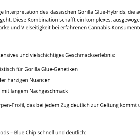
ige Interpretation des klassischen Gorilla Glue‑Hybrids, die
eht. Diese Kombination schafft ein komplexes, ausgewogen
tärke und Vielseitigkeit bei erfahrenen Cannabis‑Konsument
tensives und vielschichtiges Geschmackserlebnis:
stisch für Gorilla Glue‑Genetiken
oder harzigen Nuancen
nt, mit langem Nachgeschmack
rpen‑Profil, das bei jedem Zug deutlich zur Geltung kommt 
ds – Blue Chip schnell und deutlich: