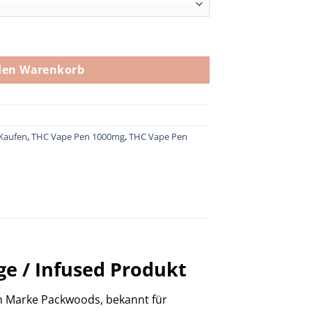
den Warenkorb
Kaufen
,
THC Vape Pen 1000mg
,
THC Vape Pen
e / Infused Produkt
n Marke Packwoods, bekannt für