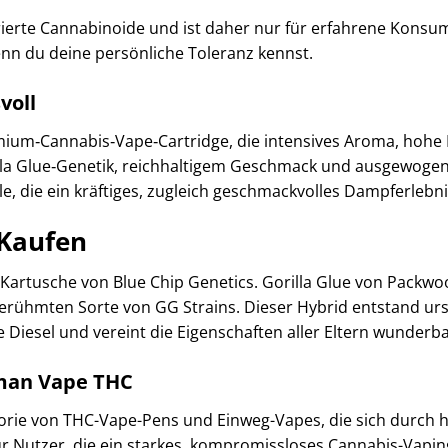
rierte Cannabinoide und ist daher nur für erfahrene Konsu
nn du deine persönliche Toleranz kennst.
voll
mium‑Cannabis‑Vape‑Cartridge, die intensives Aroma, hohe 
rilla Glue‑Genetik, reichhaltigem Geschmack und ausgewog
e, die ein kräftiges, zugleich geschmackvolles Dampferlebn
 Kaufen
Kartusche von Blue Chip Genetics. Gorilla Glue von Packwoo
 berühmten Sorte von GG Strains. Dieser Hybrid entstand u
 Diesel und vereint die Eigenschaften aller Eltern wunderb
man Vape THC
gorie von THC-Vape-Pens und Einweg-Vapes, die sich durch
ür Nutzer, die ein starkes, kompromissloses Cannabis-Vapin