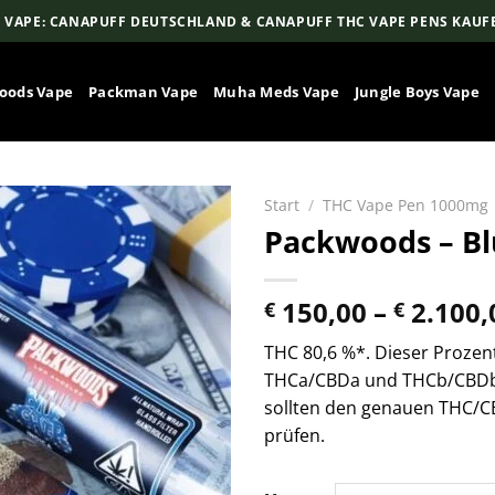
 VAPE: CANAPUFF DEUTSCHLAND & CANAPUFF THC VAPE PENS KAUF
oods Vape
Packman Vape
Muha Meds Vape
Jungle Boys Vape
Start
/
THC Vape Pen 1000mg
Packwoods – Bl
150,00
–
2.100,
€
€
THC 80,6 %*. Dieser Proze
THCa/CBDa und THCb/CBDb 
sollten den genauen THC/C
prüfen.