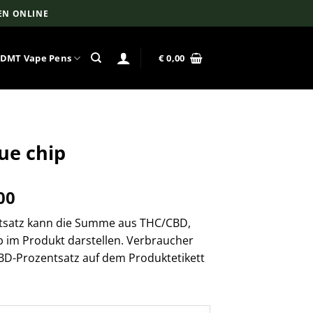
EN ONLINE
DMT Vape Pens
€
0,00
ue chip
Preisspanne:
00
€ 150,00
ntsatz kann die Summe aus THC/CBD,
bis
im Produkt darstellen. Verbraucher
€ 2.100,00
BD-Prozentsatz auf dem Produktetikett