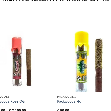
WOODS
PACKWOODS
woods Rose OG
Packwoods Flo
Preisspanne:
,00
–
€
2.100,00
€
50,00