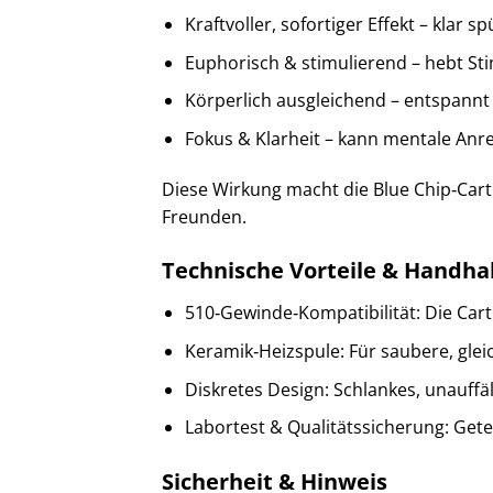
Kraftvoller, sofortiger Effekt – klar s
Euphorisch & stimulierend – hebt S
Körperlich ausgleichend – entspann
Fokus & Klarheit – kann mentale Anr
Diese Wirkung macht die Blue Chip‑Cart
Freunden.
Technische Vorteile & Handh
510‑Gewinde‑Kompatibilität: Die Car
Keramik‑Heizspule: Für saubere, gl
Diskretes Design: Schlankes, unauffä
Labortest & Qualitätssicherung: Gete
Sicherheit & Hinweis