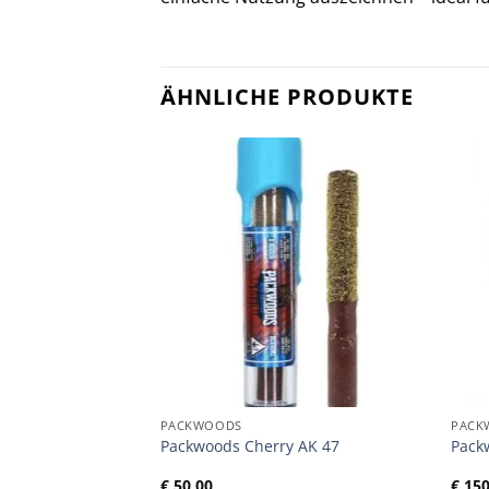
ÄHNLICHE PRODUKTE
PACKWOODS
PACK
Zkittles
Packwoods Cherry AK 47
Pack
de)
Preisspanne:
,00
€
50,00
€
150