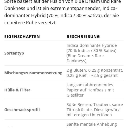
Sorte basiert auf der Fusion von Blue Dream und Rare
Dankness und ist ein extrem entspannender, Indica-
dominanter Hybrid (70 % Indica / 30 % Sativa), der Sie
in heitere Ruhe versetzt.
EIGENSCHAFTEN
BESCHREIBUNG
Indica-dominante Hybride
(70 % Indica / 30 % Sativa)
Sortentyp
(Blue Dream × Rare
Dankness)
2 g Blüten, 0,25 g Konzentrat,
Mischungszusammensetzung
0,25 g Kief = ~2,5 g gesamt
Langsam abbrennendes
Hülle & Filter
Papier auf Hanfbasis mit
Glasfilter
Süße Beeren, Trauben, saure
Geschmacksprofil
Zitrusfrüchte, Dieselgewürz
mit erdigen Untertönen
Sanfte mentale Anhebung