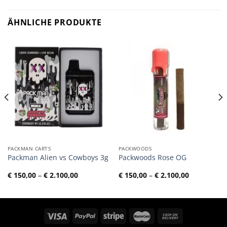
ÄHNLICHE PRODUKTE
PACKMAN CARTS
PACKWOODS
Packman Alien vs Cowboys 3g
Packwoods Rose OG
Preisspanne:
Preisspann
€
150,00
–
€
2.100,00
€
150,00
–
€
2.100,00
€ 150,00
€ 150,00
bis
bis
€ 2.100,00
€ 2.100,00