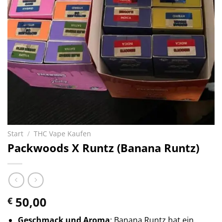
Start
/
THC Vape Kaufen
Packwoods X Runtz (Banana Runtz)
50,00
€
Geschmack und Aroma
: Banana Runtz hat ein