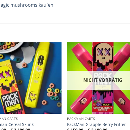
agic mushrooms kaufen
.
NICHT VORRÄTIG
MAN CARTS
PACKMAN CARTS
man Cereal Skunk
PackMan Grapple Berry Fritter
Preisspanne:
Preisspann
,00
–
€
2.100,00
€
150,00
–
€
2.100,00