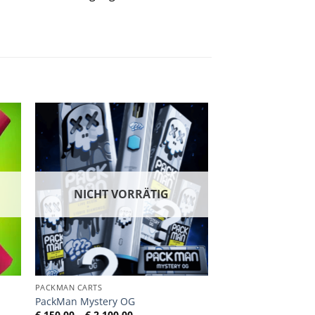
NICHT VORRÄTIG
PACKMAN CARTS
PackMan Mystery OG
e:
Preisspanne:
€
150,00
–
€
2.100,00