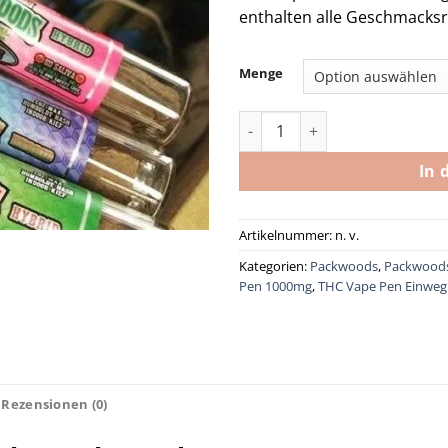
enthalten alle Geschmacksr
Menge
Packwoods Großhandel Meng
In 
Artikelnummer:
n. v.
Kategorien:
Packwoods
,
Packwoods
Pen 1000mg
,
THC Vape Pen Einweg
Rezensionen (0)