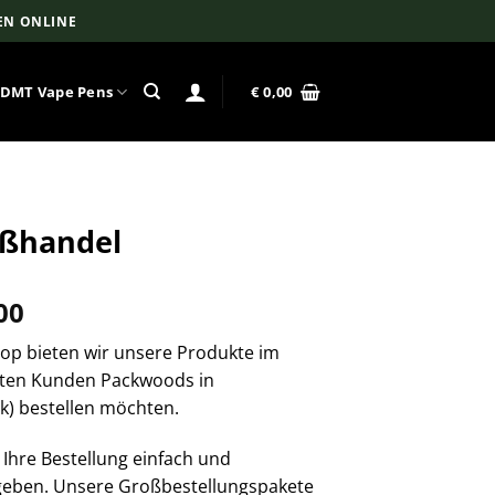
EN ONLINE
DMT Vape Pens
€
0,00
ßhandel
Preisspanne:
00
€ 750,00
hop bieten wir unsere Produkte im
bis
sten Kunden Packwoods in
€ 7.500,00
k) bestellen möchten.
 Ihre Bestellung einfach und
ugeben. Unsere Großbestellungspakete