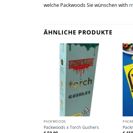
welche Packwoods Sie wünschen with
m
ÄHNLICHE PRODUKTE
VORRÄTIG
PACKWOODS
PACK
Head
Packwoods x Torch Gushers
Pack
Preisspanne:
,00
€
50,00
€
150