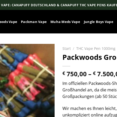
 VAPE: CANAPUFF DEUTSCHLAND & CANAPUFF THC VAPE PENS KAUF
oods Vape
Packman Vape
Muha Meds Vape
Jungle Boys Vape
Start
/
THC Vape Pen 1000mg
Packwoods Gro
750,00
–
7.500,
€
€
Im offiziellen Packwoods-S
Großhandel an, da die mei
Großpackungen (ab 50 Stüc
Wir machen es Ihnen leicht,
unkompliziert online aufz