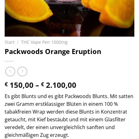
Start
/
THC Vape Pen 1000mg
Packwoods Orange Eruption
Preisspanne:
150,00
–
2.100,00
€
€
€ 150,00
Es gibt Blunts und es gibt Packwoods Blunts. Mit satten
bis
zwei Gramm erstklassiger Blüten in einem 100 %
€ 2.100,00
tabakfreien Wrap werden diese Blunts in Konzentrat
getaucht, mit Kief bestäubt und mit einem Glasfilter
veredelt, der einen unvergleichlich sanften und
gleichmäßigen Zug erzeugt.